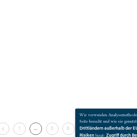
Wir verwenden Analysemethoden 
Seite besucht und wie sie genut
Drittländern außerhalb der
1
…
5
6
7
8
9
birgt:
Risiken
Zugriff durch B