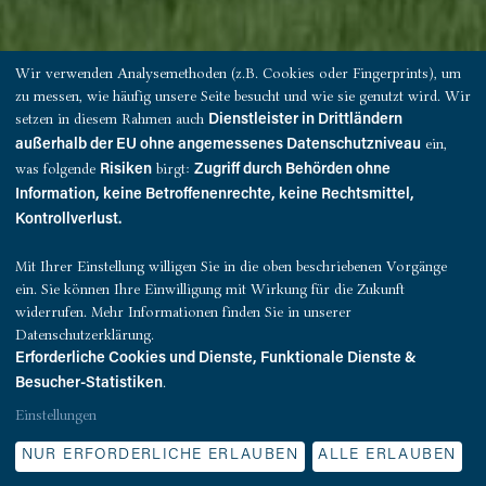
Wir verwenden Analysemethoden (z.B. Cookies oder Fingerprints), um
zu messen, wie häufig unsere Seite besucht und wie sie genutzt wird. Wir
setzen in diesem Rahmen auch
Dienstleister in Drittländern
ein,
außerhalb der EU ohne angemessenes Datenschutzniveau
was folgende
birgt:
Risiken
Zugriff durch Behörden ohne
Information, keine Betroffenenrechte, keine Rechtsmittel,
Kontrollverlust.
Nachhaltigkeit
Mit Ihrer Einstellung willigen Sie in die oben beschriebenen Vorgänge
ein. Sie können Ihre Einwilligung mit Wirkung für die Zukunft
widerrufen. Mehr Informationen finden Sie in unserer
Zur DNA von Quest gehört es, Gebäude zu erhalten.
Datenschutzerklärung.
Erforderliche Cookies und Dienste, Funktionale Dienste &
Allein dadurch vermeiden wir Tonnen an
.
Besucher-Statistiken
Emissionen. Wir sind Sanierer und Modernisierer und
Einstellungen
sehen in Immobilien mehr als verbaute Rohstoffe mit
unterschiedlichen Fassaden und Flächen zum
NUR ERFORDERLICHE ERLAUBEN
ALLE ERLAUBEN
Wohnen, Arbeiten und Handeln.