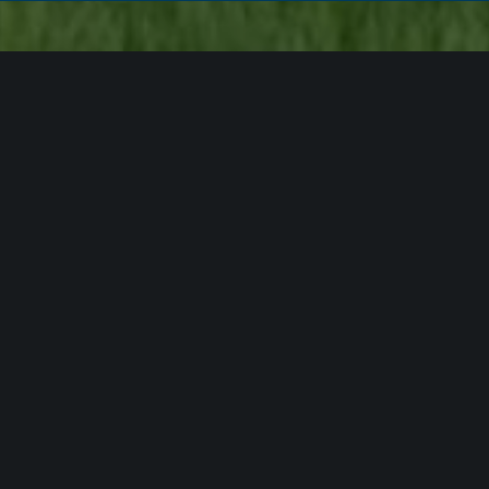
01
Unser Beitrag zur
Nachhaltigkeit
Die Quest Gruppe ist Unterzeichner der UN
Principles of Responsible Investment und betreibt ein
ganzheitliches und langfristiges
Immobilienmanagement. Unser Team analysiert die
besonderen Gegebenheiten eines Gebäudes, schafft
Baurecht, löst komplexe bautechnische Aufgaben
und managt die Vermietung von Büro- und
Einzelhandelsimmobilien. Kurzum: Wir steuern alle
Phasen der Wertschöpfungskette in enger
Zusammenarbeit mit Behörden, Kommunen, Co-