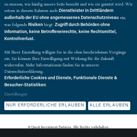
Investment und Asset Management GmbH gegründet. Beide
zu messen, wie häufig unsere Seite besucht und wie sie genutzt wird. Wir
Unternehmen bringen ihre bestehenden Fonds- und Asset-
setzen in diesem Rahmen auch
Dienstleister in Drittländern
Management-Mandate für Bestandsimmobilien in die neu
ein,
außerhalb der EU ohne angemessenes Datenschutzniveau
gegründete Gesellschaft ein.
was folgende
birgt:
Risiken
Zugriff durch Behörden ohne
Information, keine Betroffenenrechte, keine Rechtsmittel,
WEITERLESEN
Kontrollverlust.
Mit Ihrer Einstellung willigen Sie in die oben beschriebenen Vorgänge
ein. Sie können Ihre Einwilligung mit Wirkung für die Zukunft
widerrufen. Mehr Informationen finden Sie in unserer
Datenschutzerklärung.
Erforderliche Cookies und Dienste, Funktionale Dienste &
1
2
3
…
9
.
Besucher-Statistiken
Einstellungen
NUR ERFORDERLICHE ERLAUBEN
ALLE ERLAUBEN
© Quest Investment Partners. Alle Rechte vorbehalten.