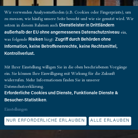
Wir verwenden Analysemethoden (z.B. Cookies oder Fingerprints), um
zu messen, wie häufig unsere Seite besucht und wie sie genutzt wird. Wir
setzen in diesem Rahmen auch
Dienstleister in Drittländern
ein,
außerhalb der EU ohne angemessenes Datenschutzniveau
was folgende
birgt:
Risiken
Zugriff durch Behörden ohne
MÜNCHEN
Information, keine Betroffenenrechte, keine Rechtsmittel,
Fritz
Kontrollverlust.
Mit Ihrer Einstellung willigen Sie in die oben beschriebenen Vorgänge
Das Multi-Tenant-Objekt Ecke
ein. Sie können Ihre Einwilligung mit Wirkung für die Zukunft
Schillerstraße/Landwehrstraße rückt ins Zentrum der
widerrufen. Mehr Informationen finden Sie in unserer
mittelfristigen Modernisierung und Entwicklung des
Datenschutzerklärung.
Münchner Viertels. Die Räume des komplett
Erforderliche Cookies und Dienste, Funktionale Dienste &
.
sanierten Objekts verfügen über natürliche
Besucher-Statistiken
Belichtung, sind hell und großzügig geschnitten.
Einstellungen
NUR ERFORDERLICHE ERLAUBEN
ALLE ERLAUBEN
ZUM OBJEKT