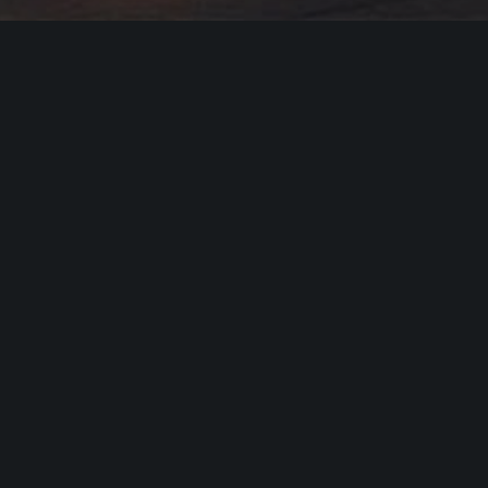
01
Quest Funds
In der 2019 gegründeten Quest Funds GmbH
verantwortet ein 10-köpfiges Team das Fonds- und
Asset-Management der ehemals unter Nordcapital
und Hesse Newman aufgelegten Privatkundenfonds
im Immobilienbereich.
Derzeit managt das Unternehmen ein
Bestandsportfolio von 11 Fonds mit 11 Immobilien in
Deutschland und den Niederlanden mit rund 180.000
m2 und einem Volumen (Assets under Management)
von rund 650 Millionen Euro.
Geschäftsführung