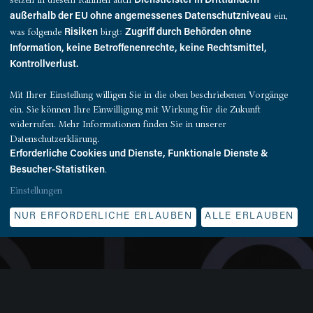
Dienstleister in Drittländern
ein,
außerhalb der EU ohne angemessenes Datenschutzniveau
was folgende
birgt:
Risiken
Zugriff durch Behörden ohne
Information, keine Betroffenenrechte, keine Rechtsmittel,
Kontrollverlust.
Mit Ihrer Einstellung willigen Sie in die oben beschriebenen Vorgänge
ein. Sie können Ihre Einwilligung mit Wirkung für die Zukunft
widerrufen. Mehr Informationen finden Sie in unserer
Datenschutzerklärung.
Erforderliche Cookies und Dienste, Funktionale Dienste &
Das Unternehmen ist die Synthese der langjährigen
.
Besucher-Statistiken
Expertise von Quest Investment Partners und
Einstellungen
Competo Capital Partners im Investment &
Assetmanagement. Ein besonderer Schwerpunkt liegt
NUR ERFORDERLICHE ERLAUBEN
ALLE ERLAUBEN
auf Manage-to-green-Immobilien.