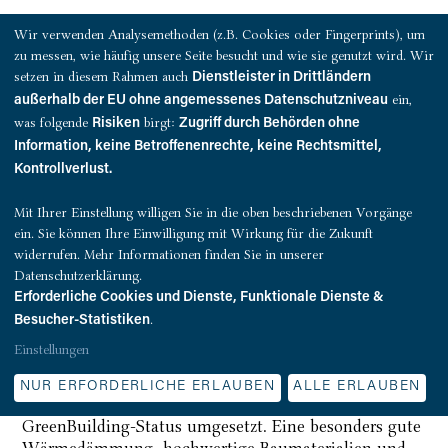
Wir verwenden Analysemethoden (z.B. Cookies oder Fingerprints), um
Die 2010 fertiggestellte Büroimmobilie befindet sich
zu messen, wie häufig unsere Seite besucht und wie sie genutzt wird. Wir
in der Klaus-Bungert-Straße 6 der Airport City
setzen in diesem Rahmen auch
Dienstleister in Drittländern
Düsseldorf und verfügt über 10.700 m2 Mietfläche.
ein,
außerhalb der EU ohne angemessenes Datenschutzniveau
Interessant ist das architektonische Konzept mit
was folgende
birgt:
Risiken
Zugriff durch Behörden ohne
kammartigem Grundriss: Von einem Querriegel
Information, keine Betroffenenrechte, keine Rechtsmittel,
zweigen drei Gebäuderiegel ab. Dadurch entstehen
Kontrollverlust.
zwei Innenhöfe und Flächen mit lichtdurchfluteten
Räumen. Jeder der drei Gebäuderiegel verfügt über
Mit Ihrer Einstellung willigen Sie in die oben beschriebenen Vorgänge
einen separaten Erschließungskern mit jeweils zwei
ein. Sie können Ihre Einwilligung mit Wirkung für die Zukunft
Aufzügen. Das Erdgeschoss mit einer Raumhöhe von
widerrufen. Mehr Informationen finden Sie in unserer
3,20 Metern wird als großzügige Lobby genutzt.
Datenschutzerklärung.
Neben 30 Pkw-Stellplätzen im Außenbereich stehen
Erforderliche Cookies und Dienste, Funktionale Dienste &
im Untergeschoss 224 Tiefgaragenstellplätze zur
.
Besucher-Statistiken
Verfügung.
Einstellungen
Der Neubau hat bei seiner Erstellung die baulichen
NUR ERFORDERLICHE ERLAUBEN
ALLE ERLAUBEN
und technischen Voraussetzungen zur Erlangung des
GreenBuilding-Status umgesetzt. Eine besonders gute
Wärmedämmung, hochwertige Baumaterialien und