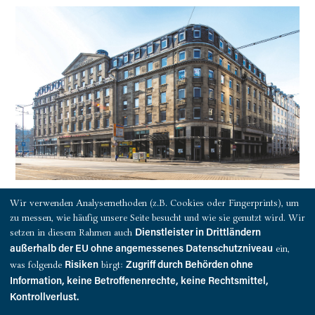
Foto:
Pressebild Download
Wir verwenden Analysemethoden (z.B. Cookies oder Fingerprints), um
zu messen, wie häufig unsere Seite besucht und wie sie genutzt wird. Wir
setzen in diesem Rahmen auch
Dienstleister in Drittländern
Pressemitteilung als PDF downloaden
ein,
außerhalb der EU ohne angemessenes Datenschutzniveau
was folgende
birgt:
Risiken
Zugriff durch Behörden ohne
Information, keine Betroffenenrechte, keine Rechtsmittel,
Kontrollverlust.