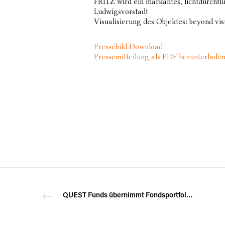
FRITZ wird ein markantes, lichtdurchfl
Ludwigsvorstadt
Visualisierung des Objektes: beyond vis
Pressebild Download
Pressemitteilung als PDF herunterlade
QUEST Funds übernimmt Fondsportfolio in Höhe von 1,2 Mrd. Euro