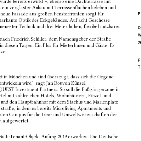
de bereits erwirkt –, ebenso eine Dachterrasse mit
d ein verglaster Anbau mit Terrassenflächen beleben und
 neue Fassade aus großen Fensterfronten sorgt für
P
 markante Optik des Eckgebäudes. Auf acht Geschosse
 neuester Technik und drei Meter hohen, flexibel nutzbaren
Q
W
t nach Friedrich Schiller, dem Namensgeber der Straße –
2
in diesen Tagen. Ein Plus für MieterInnen und Gäste: Es
tze.
p
T
kt in München und sind überzeugt, dass sich die Gegend
 entwickeln wird“, sagt Jan Rouven Künzel,
 QUEST Investment Partners. So soll die Fußgängerzone in
rtel mit zahlreichen Hotels, Wohnhäusern, Einzel- und
n und den Hauptbahnhof mit dem Stachus und Marienplatz
erstraße, in dem es bereits Microliving Apartments und
anten Campus für die Geo- und Umweltwissenschaften der
h aufgewertet.
Multi-Tenant-Objekt Anfang 2019 erworben. Die Deutsche