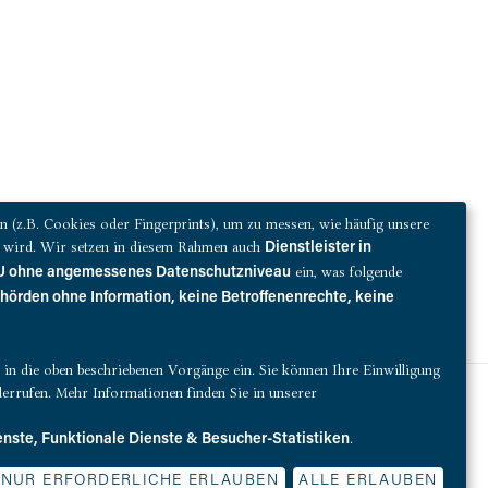
(z.B. Cookies oder Fingerprints), um zu messen, wie häufig unsere
zt wird. Wir setzen in diesem Rahmen auch
Dienstleister in
ein, was folgende
 EU ohne angemessenes Datenschutzniveau
ehörden ohne Information, keine Betroffenenrechte, keine
ie in die oben beschriebenen Vorgänge ein. Sie können Ihre Einwilligung
errufen. Mehr Informationen finden Sie in unserer
Susan Winter komplettiert Geschäftsführung von QUEST Funds
.
enste, Funktionale Dienste & Besucher-Statistiken
NUR ERFORDERLICHE ERLAUBEN
ALLE ERLAUBEN