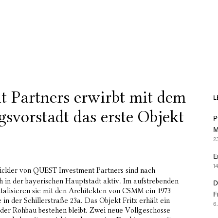
 Partners erwirbt mit dem
L
gsvorstadt das erste Objekt
P
M
2
E
1
ickler von QUEST Investment Partners sind nach
 in der bayerischen Hauptstadt aktiv. Im aufstrebenden
D
talisieren sie mit den Architekten von CSMM ein 1973
F
in der Schillerstraße 23a. Das Objekt Fritz erhält ein
6
der Rohbau bestehen bleibt. Zwei neue Vollgeschosse