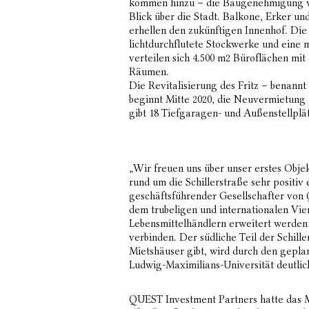
kommen hinzu – die Baugenehmigung wur
Blick über die Stadt. Balkone, Erker un
erhellen den zukünftigen Innenhof. Die
lichtdurchflutete Stockwerke und eine
verteilen sich 4.500 m2 Büroflächen mit
Räumen.
Die Revitalisierung des Fritz – benann
beginnt Mitte 2020, die Neuvermietung 
gibt 18 Tiefgaragen- und Außenstellplä
„Wir freuen uns über unser erstes Obje
rund um die Schillerstraße sehr positiv
geschäftsführender Gesellschafter von
dem trubeligen und internationalen Vie
Lebensmittelhändlern erweitert werde
verbinden. Der südliche Teil der Schill
Mietshäuser gibt, wird durch den gepl
Ludwig-Maximilians-Universität deutlic
QUEST Investment Partners hatte das 