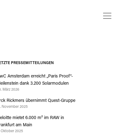
ETZTE PRESSEMITTEILUNGEN
wC Amsterdam erreicht „Paris Proof“-
eilenstein dank 3.200 Solarmodulen
3. März 2026
rck Rickmers übernimmt Quest-Gruppe
4. November 2025
eloitte mietet 6.000 m² im RAW in
rankfurt am Main
. Oktober 2025