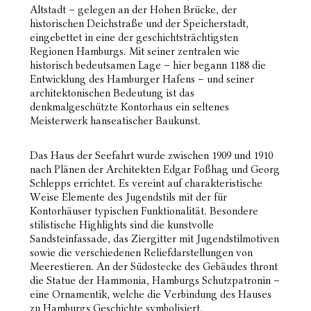
Altstadt – gelegen an der Hohen Brücke, der
historischen Deichstraße und der Speicherstadt,
eingebettet in eine der geschichtsträchtigsten
Regionen Hamburgs. Mit seiner zentralen wie
historisch
bedeutsamen Lage – hier begann 1188 die
Entwicklung des Hamburger Hafens – und seiner
architektonischen Bedeutung ist das
denkmalgeschützte Kontorhaus ein seltenes
Meisterwerk hanseatischer
Baukunst.
Das Haus der Seefahrt wurde zwischen 1909 und 1910
nach Plänen der Architekten Edgar Foßhag und
Georg
Schlepps errichtet. Es vereint auf charakteristische
Weise Elemente des Jugendstils mit der für
Kontorhäuser typischen Funktionalität. Besondere
stilistische Highlights sind die kunstvolle
Sandsteinfassade, das Ziergitter mit Jugendstilmotiven
sowie die verschiedenen Reliefdarstellungen von
Meerestieren. An der Südostecke des Gebäudes thront
die Statue der Hammonia, Hamburgs
Schutzpatronin –
eine Ornamentik, welche die Verbindung des Hauses
zu Hamburgs Geschichte
symbolisiert.