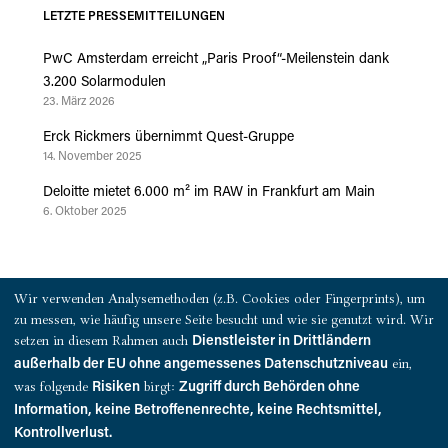
LETZTE PRESSEMITTEILUNGEN
PwC Amsterdam erreicht „Paris Proof“-Meilenstein dank
3.200 Solarmodulen
23. März 2026
Erck Rickmers übernimmt Quest-Gruppe
14. November 2025
Deloitte mietet 6.000 m² im RAW in Frankfurt am Main
6. Oktober 2025
PRESSEKONTAKT
Wir verwenden Analysemethoden (z.B. Cookies oder Fingerprints), um
zu messen, wie häufig unsere Seite besucht und wie sie genutzt wird. Wir
QUEST Investment Partners
setzen in diesem Rahmen auch
Dienstleister in Drittländern
Warburgstraße 18
ein,
außerhalb der EU ohne angemessenes Datenschutzniveau
20354 Hamburg
was folgende
birgt:
Risiken
Zugriff durch Behörden ohne
Information, keine Betroffenenrechte, keine Rechtsmittel,
presse@quest-investment.com
Kontrollverlust.