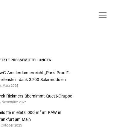
ETZTE PRESSEMITTEILUNGEN
wC Amsterdam erreicht „Paris Proof“-
eilenstein dank 3.200 Solarmodulen
3. März 2026
rck Rickmers übernimmt Quest-Gruppe
4. November 2025
eloitte mietet 6.000 m² im RAW in
rankfurt am Main
. Oktober 2025