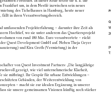
samten Portfolios. In dieser Rolle setzte sie u. a. die
in Frankfurt um, in dem Nestlé inzwischen sein neues
rmietung des Tichelhauses in Hamburg, heute neuer
P
 fällt in ihren Verantwortungsbereich.
Q
und umfassenden Projekterfahrung – darunter ihre Zeit als
W
zern Hochtief, wo sie unter anderem das Quartiersprojekt
2
svolumen von rund 180 Mio. Euro verantwortete – rückt
ng der Quest Development GmbH auf. Neben Theja Geyer
nanzierung) und Kira Groth (Vermietung) in der
p
T
schafter von Quest Investment Partners: „Die langjährige
ucksvoll gezeigt, wie viel unternehmerische Klarheit,
e sie mitbringt. Ihr Gespür für urbane Entwicklungen –
eschützten Gebäuden, der Weiterentwicklung von
onzepten – macht sie zur idealen Ergänzung in unserer
 dass sie unsere gemeinsamen Visionen künftig noch stärker