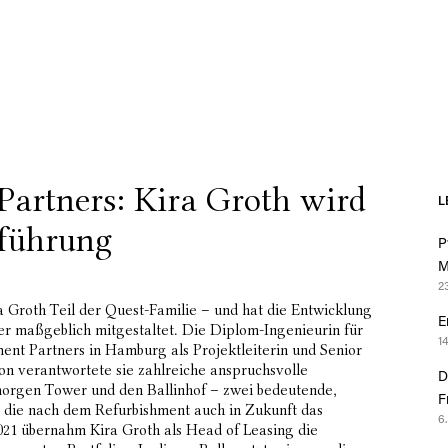
Partners: Kira Groth wird
L
sführung
P
M
2
ra Groth Teil der Quest-Familie – und hat die Entwicklung
E
r maßgeblich mitgestaltet. Die Diplom-Ingenieurin für
1
ment Partners in Hamburg als Projektleiterin und Senior
on verantwortete sie zahlreiche anspruchsvolle
D
morgen Tower und den Ballinhof – zwei bedeutende,
F
 die nach dem Refurbishment auch in Zukunft das
6
021 übernahm Kira Groth als Head of Leasing die