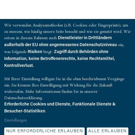
PRESSEKONTAKT
Wir verwenden Analysemethoden (z.B. Cookies oder Fingerprints), um
zu messen, wie häufig unsere Seite besucht und wie sie genutzt wird. Wir
QUEST Investment Partners
setzen in diesem Rahmen auch
Dienstleister in Drittländern
Warburgstraße 18
ein,
außerhalb der EU ohne angemessenes Datenschutzniveau
20354 Hamburg
was folgende
birgt:
Risiken
Zugriff durch Behörden ohne
Information, keine Betroffenenrechte, keine Rechtsmittel,
presse@quest-investment.com
Kontrollverlust.
T: +49 (0)40 607 734 50
Mit Ihrer Einstellung willigen Sie in die oben beschriebenen Vorgänge
ein. Sie können Ihre Einwilligung mit Wirkung für die Zukunft
widerrufen. Mehr Informationen finden Sie in unserer
Datenschutzerklärung.
Erforderliche Cookies und Dienste, Funktionale Dienste &
.
Besucher-Statistiken
Einstellungen
© Quest Investment Partners. Alle Rechte vorbehalten.
NUR ERFORDERLICHE ERLAUBEN
ALLE ERLAUBEN