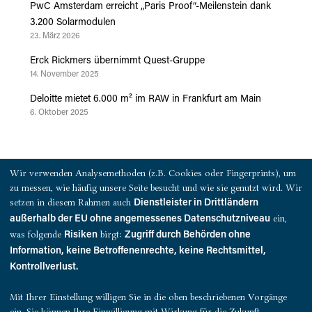
PwC Amsterdam erreicht „Paris Proof“-Meilenstein dank
3.200 Solarmodulen
23. März 2026
Erck Rickmers übernimmt Quest-Gruppe
14. November 2025
Deloitte mietet 6.000 m² im RAW in Frankfurt am Main
6. Oktober 2025
PRESSEKONTAKT
Wir verwenden Analysemethoden (z.B. Cookies oder Fingerprints), um
zu messen, wie häufig unsere Seite besucht und wie sie genutzt wird. Wir
QUEST Investment Partners
setzen in diesem Rahmen auch
Dienstleister in Drittländern
Warburgstraße 18
ein,
außerhalb der EU ohne angemessenes Datenschutzniveau
20354 Hamburg
was folgende
birgt:
Risiken
Zugriff durch Behörden ohne
Information, keine Betroffenenrechte, keine Rechtsmittel,
presse@quest-investment.com
Kontrollverlust.
T: +49 (0)40 607 734 50
Mit Ihrer Einstellung willigen Sie in die oben beschriebenen Vorgänge
ein. Sie können Ihre Einwilligung mit Wirkung für die Zukunft