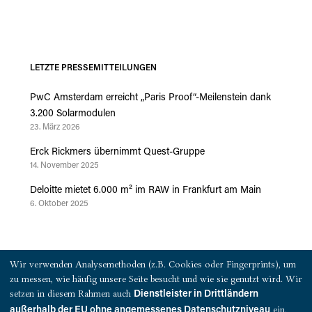
LETZTE PRESSEMITTEILUNGEN
PwC Amsterdam erreicht „Paris Proof“-Meilenstein dank
3.200 Solarmodulen
23. März 2026
Erck Rickmers übernimmt Quest-Gruppe
14. November 2025
Deloitte mietet 6.000 m² im RAW in Frankfurt am Main
6. Oktober 2025
PRESSEKONTAKT
Wir verwenden Analysemethoden (z.B. Cookies oder Fingerprints), um
zu messen, wie häufig unsere Seite besucht und wie sie genutzt wird. Wir
QUEST Investment Partners
setzen in diesem Rahmen auch
Dienstleister in Drittländern
Warburgstraße 18
ein,
außerhalb der EU ohne angemessenes Datenschutzniveau