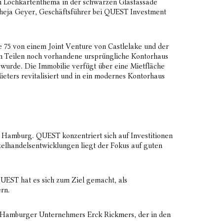
 Lochkartenthema in der schwarzen Glasfassade
 Theja Geyer, Geschäftsführer bei QUEST Investment
 75 von einem Joint Venture von Castlelake und der
n Teilen noch vorhandene ursprüngliche Kontorhaus
urde. Die Immobilie verfügt über eine Mietfläche
eters revitalisiert und in ein modernes Kontorhaus
n Hamburg. QUEST konzentriert sich auf Investitionen
elhandelsentwicklungen liegt der Fokus auf guten
EST hat es sich zum Ziel gemacht, als
rn.
s Hamburger Unternehmers Erck Rickmers, der in den