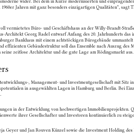
smoderne wider. Bei dem in Kürze modernisierten und einprägenden
n 1960er Jahren mit ganz besonders einzigartigen Qualitäten“, sagt
l vermietetes Büro- und Geschäftshaus an der Willy-Brandt-Straße
Architekt Georg Radel entwarf Anfang des 20. Jahrhunderts das i
burger Bankhaus mit einem achtstöckigen Bürogebäude ummantelt w
nd effizienten Gebäudestruktur soll das Ensemble nach Auszug des Mi
 seine zeitlose Architektur und die gute Lage am Rödingsmarkt aus.
ers
tentwicklungs-, Management- und Investmentgesellschaft mit Sitz i
otentialen in ausgewählten Lagen in Hamburg und Berlin. Bei Einz
.
ngen in der Entwicklung von hochwertigen Immobilienprojekten. QU
nwerte ihrer Gesellschafter und Investoren kontinuierlich zu steige
heja Geyer und Jan Rouven Künzel sowie die Investment Holding de