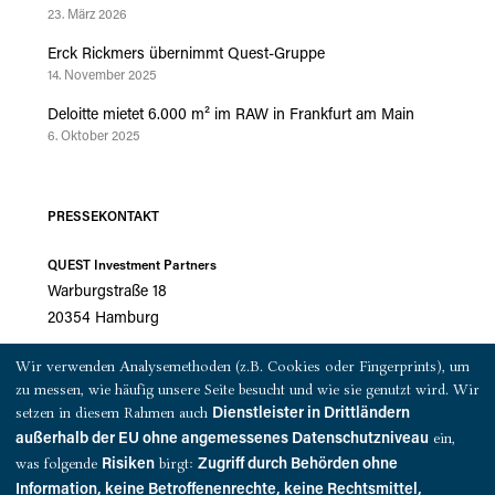
23. März 2026
Erck Rickmers übernimmt Quest-Gruppe
14. November 2025
Deloitte mietet 6.000 m² im RAW in Frankfurt am Main
6. Oktober 2025
PRESSEKONTAKT
QUEST Investment Partners
Warburgstraße 18
20354 Hamburg
Wir verwenden Analysemethoden (z.B. Cookies oder Fingerprints), um
presse@quest-investment.com
zu messen, wie häufig unsere Seite besucht und wie sie genutzt wird. Wir
T: +49 (0)40 607 734 50
setzen in diesem Rahmen auch
Dienstleister in Drittländern
ein,
außerhalb der EU ohne angemessenes Datenschutzniveau
was folgende
birgt:
Risiken
Zugriff durch Behörden ohne
Information, keine Betroffenenrechte, keine Rechtsmittel,