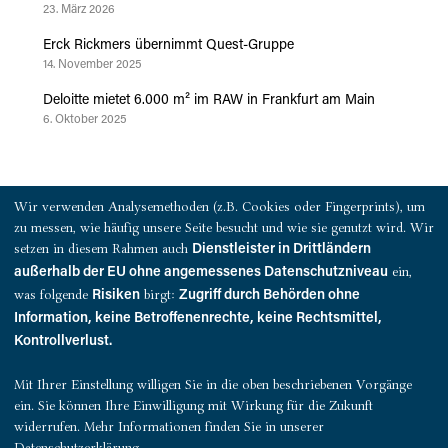
23. März 2026
Erck Rickmers übernimmt Quest-Gruppe
14. November 2025
Deloitte mietet 6.000 m² im RAW in Frankfurt am Main
6. Oktober 2025
PRESSEKONTAKT
Wir verwenden Analysemethoden (z.B. Cookies oder Fingerprints), um
zu messen, wie häufig unsere Seite besucht und wie sie genutzt wird. Wir
QUEST Investment Partners
setzen in diesem Rahmen auch
Dienstleister in Drittländern
Warburgstraße 18
ein,
außerhalb der EU ohne angemessenes Datenschutzniveau
20354 Hamburg
was folgende
birgt:
Risiken
Zugriff durch Behörden ohne
Information, keine Betroffenenrechte, keine Rechtsmittel,
presse@quest-investment.com
Kontrollverlust.
T: +49 (0)40 607 734 50
Mit Ihrer Einstellung willigen Sie in die oben beschriebenen Vorgänge
ein. Sie können Ihre Einwilligung mit Wirkung für die Zukunft
widerrufen. Mehr Informationen finden Sie in unserer
Datenschutzerklärung.