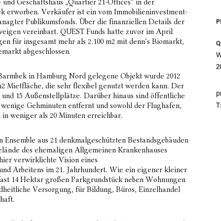
 und Geschäftshaus „Quartier 21-Offices“ in der
k erworben. Verkäufer ist ein vom Immobilieninvestment-
ter Publikumsfonds. Über die finanziellen Details der
P
hweigen vereinbart. QUEST Funds hatte zuvor im April
en für insgesamt mehr als 2.100 m2 mit denn‘s Biomarkt,
Q
markt abgeschlossen.
W
2
l Barmbek in Hamburg Nord gelegene Objekt wurde 2012
 m2 Mietfläche, die sehr flexibel genutzt werden kann. Der
p
und 15 Außenstellplätze. Darüber hinaus sind öffentliche
 wenige Gehminuten entfernt und sowohl der Flughafen,
T
 in weniger als 20 Minuten erreichbar.
ein Ensemble aus 21 denkmalgeschützten Bestandsgebäuden
elände des ehemaligen Allgemeinen Krankenhauses
ier verwirklichte Vision eines
nd Arbeitens im 21. Jahrhundert. Wie ein eigener kleiner
m fast 14 Hektar großen Parkgrundstück neben Wohnungen
ndheitliche Versorgung, für Bildung, Büros, Einzelhandel
haft.