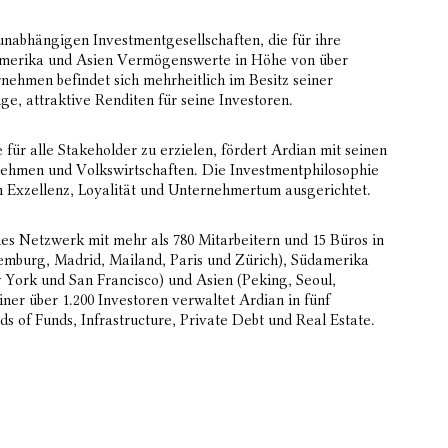
unabhängigen Investmentgesellschaften, die für ihre
merika und Asien Vermögenswerte in Höhe von über
nehmen befindet sich mehrheitlich im Besitz seiner
ge, attraktive Renditen für seine Investoren.
für alle Stakeholder zu erzielen, fördert Ardian mit seinen
rnehmen und Volkswirtschaften. Die Investmentphilosophie
n Exzellenz, Loyalität und Unternehmertum ausgerichtet.
ales Netzwerk mit mehr als 780 Mitarbeitern und 15 Büros in
emburg, Madrid, Mailand, Paris und Zürich), Südamerika
York und San Francisco) und Asien (Peking, Seoul,
er über 1.200 Investoren verwaltet Ardian in fünf
s of Funds, Infrastructure, Private Debt und Real Estate.