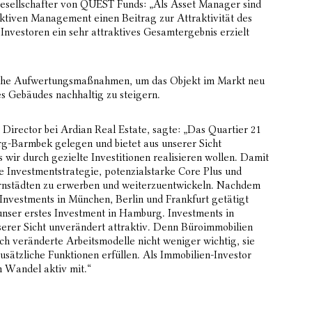
Gesellschafter von QUEST Funds: „Als Asset Manager sind
aktiven Management einen Beitrag zur Attraktivität des
 Investoren ein sehr attraktives Gesamtergebnis erzielt
che Aufwertungsmaßnahmen, um das Objekt im Markt neu
des Gebäudes nachhaltig zu steigern.
irector bei Ardian Real Estate, sagte: „Das Quartier 21
urg-Barmbek gelegen und bietet aus unserer Sicht
s wir durch gezielte Investitionen realisieren wollen. Damit
e Investmentstrategie, potenzialstarke Core Plus und
rnstädten zu erwerben und weiterzuentwickeln. Nachdem
Investments in München, Berlin und Frankfurt getätigt
unser erstes Investment in Hamburg. Investments in
nserer Sicht unverändert attraktiv. Denn Büroimmobilien
h veränderte Arbeitsmodelle nicht weniger wichtig, sie
sätzliche Funktionen erfüllen. Als Immobilien-Investor
n Wandel aktiv mit.“