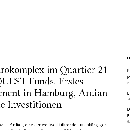
L
̈rokomplex im Quartier 21
P
UEST Funds. Erstes
M
2
tment in Hamburg, Ardian
E
1
e Investitionen
D
F
6
– Ardian, eine der weltweit führenden unabhängigen
021