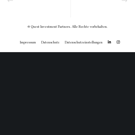
© Quest Investment Partners. Alle Rechte vorbehalten.
linkedin
Instagram
Impressum
Datenschutz
Datenschutzeinstellungen