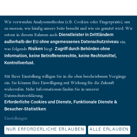
PRESSEKONTAKT
Wir verwenden Analysemethoden (z.B. Cookies oder Fingerprints), um
zu messen, wie häufig unsere Seite besucht und wie sie genutzt wird. Wir
QUEST Investment Partners
setzen in diesem Rahmen auch
Dienstleister in Drittländern
Warburgstraße 18
ein,
außerhalb der EU ohne angemessenes Datenschutzniveau
20354 Hamburg
was folgende
birgt:
Risiken
Zugriff durch Behörden ohne
Information, keine Betroffenenrechte, keine Rechtsmittel,
presse@quest-investment.com
Kontrollverlust.
T: +49 (0)40 607 734 50
Mit Ihrer Einstellung willigen Sie in die oben beschriebenen Vorgänge
ein. Sie können Ihre Einwilligung mit Wirkung für die Zukunft
widerrufen. Mehr Informationen finden Sie in unserer
Datenschutzerklärung.
Erforderliche Cookies und Dienste, Funktionale Dienste &
.
Besucher-Statistiken
Einstellungen
© Quest Investment Partners. Alle Rechte vorbehalten.
NUR ERFORDERLICHE ERLAUBEN
ALLE ERLAUBEN