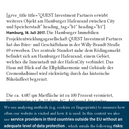
[grve_title title=”QUEST Investment Partners erwirbt
weiteres Objekt am Hamburger Hafenrand zwischen City
und Speicherstadt” heading_tag=”h1″ heading=”h1″]
Die Hamburger Immobilien
Hamburg, 18. Juli 2017.
Projektentwicklungsgesellschaft QUEST Investment Partners
hat das Büro- und Geschäftshaus in der Willy-Brandt-Straße
69 erworben. Der zentrale Standort nahe dem Rödingsmarkt
befindet sich am Hamburger Hafenrand, einem Gebiet,
welches die Innenstadt mit der HafenCity verbindet. Das
Haus mit Blick auf die Elbphilharmonie und Gebäude der
Cremonhalbinsel wird rückwärtig durch das historische
Nikolaifleet begrenzt.
Die ca. 4.687 qm Mietfläche ist zu 100 Prozent vermietet,
Hauptmieter ist die Holcim AG. Aufgrund der weiter
sinkenden Leerstandsrate wächst der Druck auf die Mieten
We use analysing methods (e.g. cookies or fingerprints) to measure how
innerhalb des Wallrings stetig. Die Willy-Brandt-Straße 69
often our website is visited and how it is used. In this context we also
stellt daher eine weitere wichtige Potentialfläche dar. „Wir
use
service providers in third countries outside the EU without an
sind überzeugt, dass die positive Entwicklung der
, which entails the following
adequate level of data protection
risks: