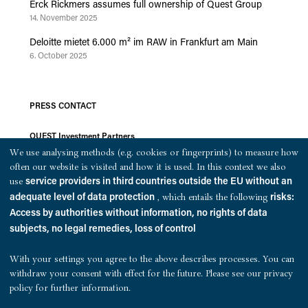
Erck Rickmers assumes full ownership of Quest Group
14. November 2025
Deloitte mietet 6.000 m² im RAW in Frankfurt am Main
6. October 2025
PRESS CONTACT
QUEST Investment Partners
We use analysing methods (e.g. cookies or fingerprints) to measure how
Warburgstraße 18
often our website is visited and how it is used. In this context we also
20354 Hamburg
use
service providers in third countries outside the EU without an
, which entails the following
adequate level of data protection
risks:
presse@quest-investment.com
Access by authorities without information, no rights of data
T: +49 (0)40 607 734 50
subjects, no legal remedies, loss of control
With your settings you agree to the above describes processes. You can
withdraw your consent with effect for the future. Please see our
privacy
policy
for further information.